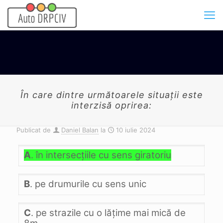
În care dintre următoarele situaţii este
interzisă oprirea:
Publicat de
Daniel Balan
la
10 iulie 2024
A
. în intersecţiile cu sens giratoriu
B
. pe drumurile cu sens unic
C
. pe strazile cu o lăţime mai mică de