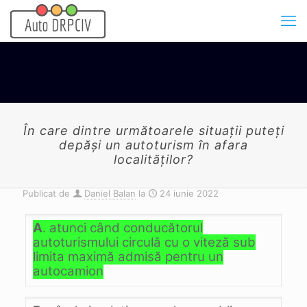
În care dintre următoarele situaţii puteţi
depăşi un autoturism în afara
localităţilor?
Publicat de
Daniel Balan
la
24 iunie 2022
A
. atunci când conducătorul
autoturismului circulă cu o viteză sub
limita maximă admisă pentru un
autocamion