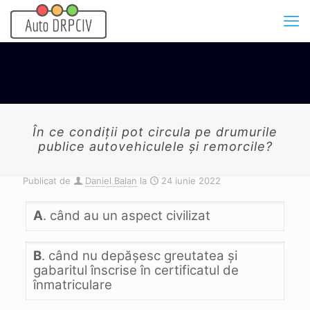
În ce condiţii pot circula pe drumurile
publice autovehiculele şi remorcile?
Publicat de
Daniel Balan
la
24 iunie 2022
A
. când au un aspect civilizat
B
. când nu depăşesc greutatea şi
gabaritul înscrise în certificatul de
înmatriculare