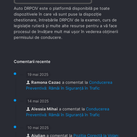
Auto DRPCIV este o platformă disponibilă pe toate
dispozitivele în care vă sunt puse la dispoziţie
chestionare, întrebările DRPCIV de la examen, curs de
legislaţie rutieră şi multe alte resurse pentru a vă face
procesul de învăţare mult mai uşor în vederea obţinerii
permisului de conducere.
Comentarii recente
19 mai 2025
Ramona Cazac
a comentat la
Conducerea
Preventivă: Rămâi în Siguranță în Trafic
14 mai 2025
Alessia Mihai
a comentat la
Conducerea
Preventivă: Rămâi în Siguranță în Trafic
10 mai 2025
Aiulian
a comentat la
Poziția Corectă la Volan: