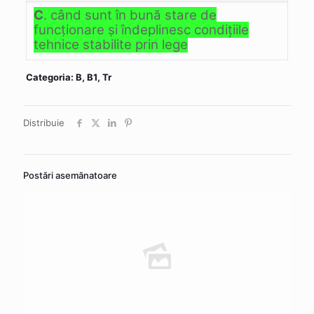
C
. când sunt în bună stare de
funcţionare şi îndeplinesc condiţiile
tehnice stabilite prin lege
Categoria: B, B1, Tr
Distribuie
Postări asemănatoare