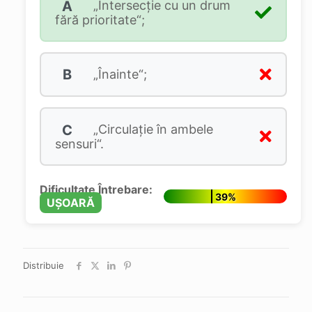
A
„Intersecție cu un drum
fără prioritate“;
B
„Înainte“;
C
„Circulație în ambele
sensuri“.
Dificultate Întrebare:
39%
UȘOARĂ
Distribuie