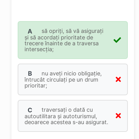
A
să opriți, să vă asigurați
și să acordați prioritate de
trecere înainte de a traversa
intersecția;
B
nu aveți nicio obligație,
întrucât circulați pe un drum
prioritar;
C
traversați o dată cu
autoutilitara și autoturismul,
deoarece acestea s-au asigurat.