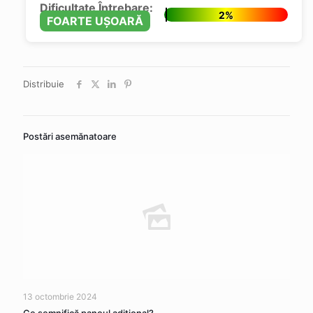
Dificultate Întrebare:
2%
FOARTE UȘOARĂ
Distribuie
Postări asemănatoare
13 octombrie 2024
Ce semnifică panoul adițional?