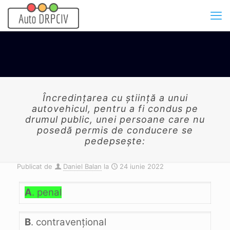
Încredinţarea cu ştiinţă a unui
autovehicul, pentru a fi condus pe
drumul public, unei persoane care nu
posedă permis de conducere se
pedepseşte:
Publicat de
Daniel Balan
la
24 iunie 2022
A
. penal
B
. contravenţional