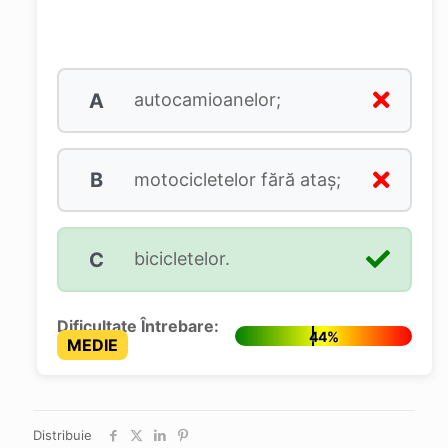
A
autocamioanelor;
B
motocicletelor fără ataș;
C
bicicletelor.
Dificultate Întrebare:
44%
MEDIE
Distribuie