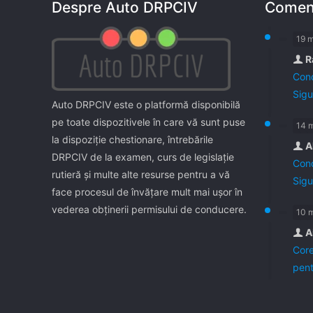
Despre Auto DRPCIV
Coment
19 
R
Cond
Sigu
Auto DRPCIV este o platformă disponibilă
pe toate dispozitivele în care vă sunt puse
14 
la dispoziţie chestionare, întrebările
A
DRPCIV de la examen, curs de legislaţie
Cond
rutieră şi multe alte resurse pentru a vă
Sigu
face procesul de învăţare mult mai uşor în
vederea obţinerii permisului de conducere.
10 
A
Core
pent