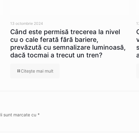
13 octombrie 2024
1
Când este permisă trecerea la nivel
cu o cale ferată fără bariere,
prevăzută cu semnalizare luminoasă,
dacă tocmai a trecut un tren?
Citeşte mai mult
rii sunt marcate cu
*