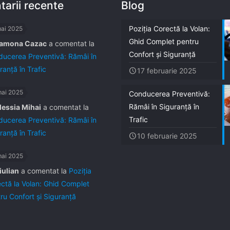
arii recente
Blog
Poziția Corectă la Volan:
mai 2025
Ghid Complet pentru
amona Cazac
a comentat la
Confort și Siguranță
ucerea Preventivă: Rămâi în
ranță în Trafic
17 februarie 2025
mai 2025
Conducerea Preventivă:
Rămâi în Siguranță în
lessia Mihai
a comentat la
Trafic
ucerea Preventivă: Rămâi în
ranță în Trafic
10 februarie 2025
mai 2025
iulian
a comentat la
Poziția
ctă la Volan: Ghid Complet
ru Confort și Siguranță