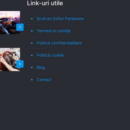
Link-uri utile
Școli de Șoferi Partenere
5
Termeni şi condiţii
Politică confidenţialitate
Politică cookie
5
Blog
Contact