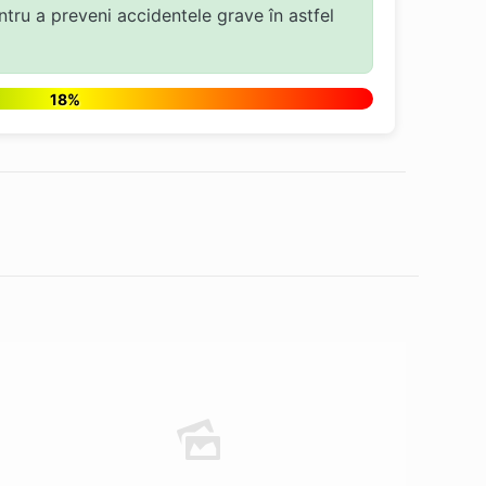
tru a preveni accidentele grave în astfel
18%