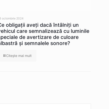
3 octombrie 2024
Ce obligaţii aveţi dacă întâlniţi un
vehicul care semnalizează cu luminile
speciale de avertizare de culoare
albastră şi semnalele sonore?
Citeşte mai mult