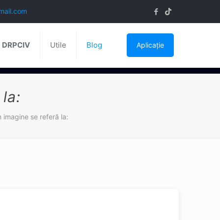
mail.com
ă DRPCIV
Utile
Blog
Aplicație
la:
n imagine se referă la: