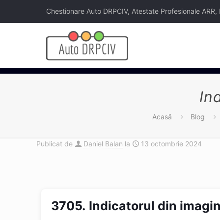
Chestionare Auto DRPCIV, Atestate Profesionale ARR, Legi
In
Acasă
Blog
Publicat de
Daniel Balan
la
13 octombrie 2024
3705.
Indicatorul din imagin