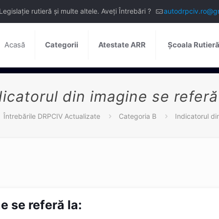
slație rutieră și multe altele. Aveți Întrebări ?
autodrpciv.ro@g
Acasă
Categorii
Atestate ARR
Școala Rutier
dicatorul din imagine se referă 
Întrebările DRPCIV Actualizate
Categoria B
Indicatorul di
e se referă la: