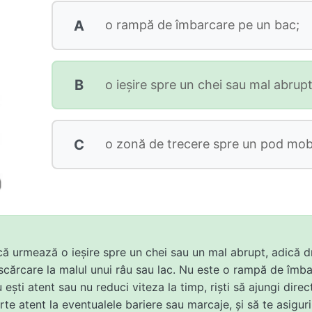
A
o rampă de îmbarcare pe un bac;
B
o ieşire spre un chei sau mal abrupt
C
o zonă de trecere spre un pod mobi
 că urmează o ieșire spre un chei sau un mal abrupt, adică 
scărcare la malul unui râu sau lac. Nu este o rampă de îmba
ești atent sau nu reduci viteza la timp, riști să ajungi direc
oarte atent la eventualele bariere sau marcaje, și să te asigur