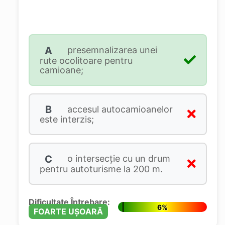
A
presemnalizarea unei
rute ocolitoare pentru
camioane;
B
accesul autocamioanelor
este interzis;
C
o intersecţie cu un drum
pentru autoturisme la 200 m.
Dificultate Întrebare:
6%
FOARTE UȘOARĂ