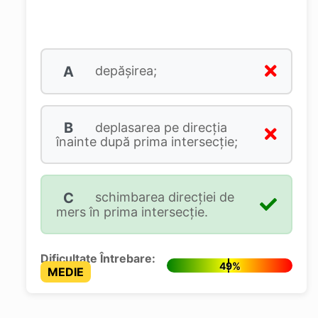
A
depășirea;
B
deplasarea pe direcția
înainte după prima intersecție;
C
schimbarea direcției de
mers în prima intersecție.
Dificultate Întrebare:
49%
MEDIE