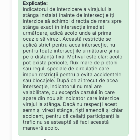
Explicație:
Indicatorul de interzicere a virajului la
stânga instalat înainte de intersecție îți
interzice să schimbi direcția de mers spre
stânga exact în intersecția imediat
următoare, adică acolo unde ai prima
ocazie să virezi. Această restricție se
aplică strict pentru acea intersecție, nu
pentru toate intersecțiile următoare și nu
pe o distanță fixă. Motivul este clar: acolo
pot exista pericole, flux mare de pietoni
sau reguli speciale de circulație care
impun restricții pentru a evita accidentele
sau blocajele. După ce ai trecut de acea
intersecție, indicatorul nu mai are
valabilitate, cu excepția cazului în care
apare din nou alt indicator care interzice
virajul la stânga. Dacă nu respecți acest
semn și virezi stânga, riști amendă și chiar
accident, pentru că ceilalți participanți la
trafic nu se așteaptă să faci această
manevră acolo.