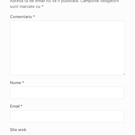
Adresa ta de email nu va fi publicată.
Câmpurile obligatorii
sunt marcate cu
*
Comentariu
*
Nume
*
Email
*
Site web