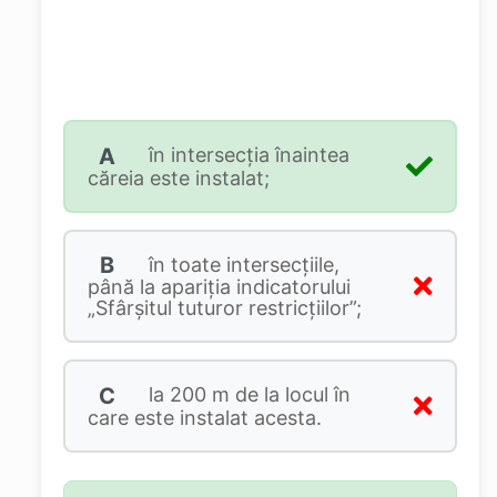
A
în intersecţia înaintea
căreia este instalat;
B
în toate intersecţiile,
până la apariţia indicatorului
„Sfârşitul tuturor restricţiilor”;
C
la 200 m de la locul în
care este instalat acesta.