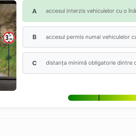
A
accesul interzis vehiculelor cu o în
B
accesul permis numai vehiculelor cu
C
distanța minimă obligatorie dintre 