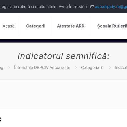
slație rutieră și multe altele. Aveți Întrebări ?
autodrpciv.ro@g
Acasă
Categorii
Atestate ARR
Școala Rutier
Indicatorul semnifică:
og
Întrebările DRPCIV Actualizate
Categoria Tr
Indica
: