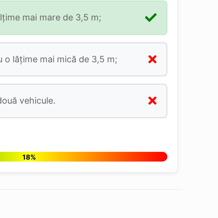
ălțime mai mare de 3,5 m;
 o lățime mai mică de 3,5 m;
două vehicule.
18%