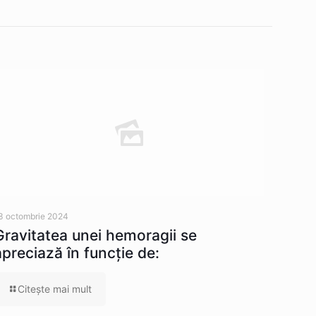
3 octombrie 2024
Gravitatea unei hemoragii se
apreciază în funcție de:
Citeşte mai mult