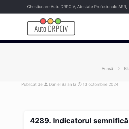
Chestionare Auto DRPCIV, Atestate Profesionale ARR, Legi
Acasă
Bl
Publicat de
Daniel Balan
la
13 octombrie 2024
4289.
Indicatorul semnifică