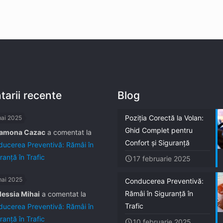
arii recente
Blog
Poziția Corectă la Volan:
mai 2025
Ghid Complet pentru
amona Cazac
a comentat la
Confort și Siguranță
ucerea Preventivă: Rămâi în
ranță în Trafic
17 februarie 2025
mai 2025
Conducerea Preventivă:
Rămâi în Siguranță în
lessia Mihai
a comentat la
Trafic
ucerea Preventivă: Rămâi în
ranță în Trafic
10 februarie 2025