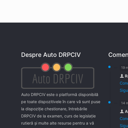
Despre Auto DRPCIV
Coment
19 
R
Cond
Sigu
Auto DRPCIV este o platformă disponibilă
pe toate dispozitivele în care vă sunt puse
14 
la dispoziţie chestionare, întrebările
A
DRPCIV de la examen, curs de legislaţie
Cond
rutieră şi multe alte resurse pentru a vă
Sigu