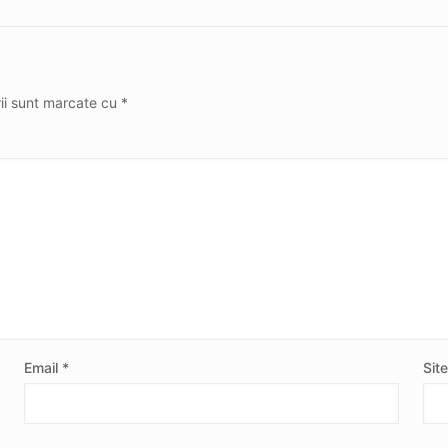
rii sunt marcate cu
*
Email
*
Sit