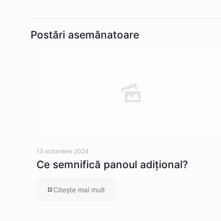
Postări asemănatoare
13 octombrie 2024
Ce semnifică panoul adițional?
Citeşte mai mult