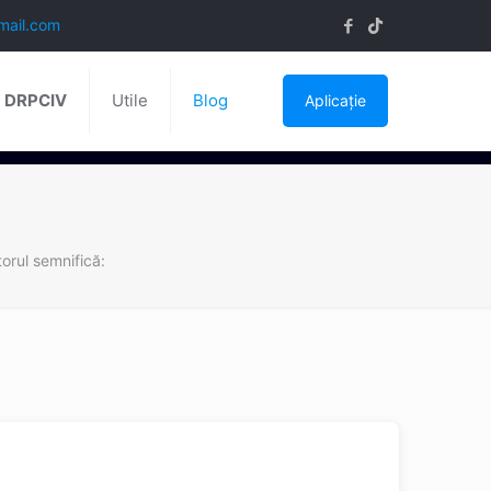
mail.com
ă DRPCIV
Utile
Blog
Aplicație
torul semnifică: