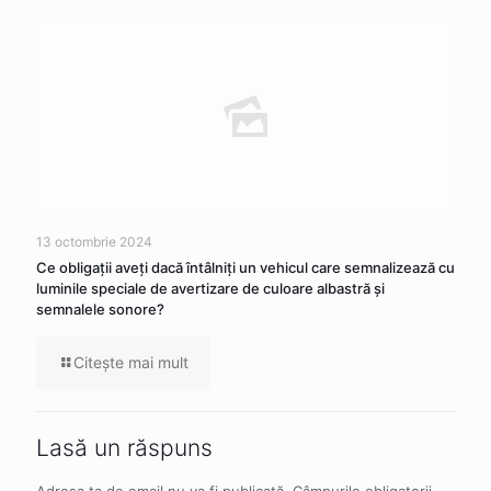
13 octombrie 2024
Ce obligaţii aveţi dacă întâlniţi un vehicul care semnalizează cu
luminile speciale de avertizare de culoare albastră şi
semnalele sonore?
Citeşte mai mult
Lasă un răspuns
Adresa ta de email nu va fi publicată.
Câmpurile obligatorii