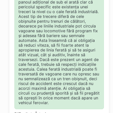
panoul adițional de sub el arată clar că
pericolul specific este existența unei
treceri la nivel cu o cale ferată industrială.
Acest tip de trecere diferă de cele
obișnuite pentru trenuri de călători,
deoarece pe liniile industriale pot circula
vagoane sau locomotive fără program fix
și adesea fără bariere sau semnale
automate. Asta înseamnă că ai obligația
să reduci viteza, să fii foarte atent la
apropierea de linia ferată și să te asiguri
atât vizual, cât și auditiv, înainte să
traversezi. Dacă este prezent un agent de
cale ferată, trebuie să respecți indicațiile
acestuia. Calea ferată industrială poate fi
traversată de vagoane care nu opresc sau
nu semnalizează ca un tren obișnuit, deci
riscul de accident este crescut dacă nu
acorzi maximă atenție. Ai obligația să
circuli cu prudență sporită și să fii pregătit
să oprești în orice moment dacă apare un
vehicul feroviar.