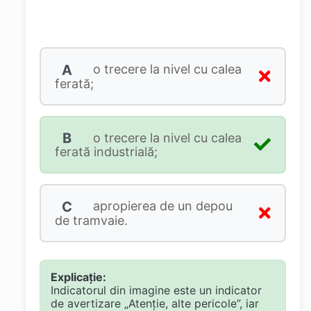
A
o trecere la nivel cu calea
ferată;
B
o trecere la nivel cu calea
ferată industrială;
C
apropierea de un depou
de tramvaie.
Explicație:
Indicatorul din imagine este un indicator
de avertizare „Atenție, alte pericole”, iar