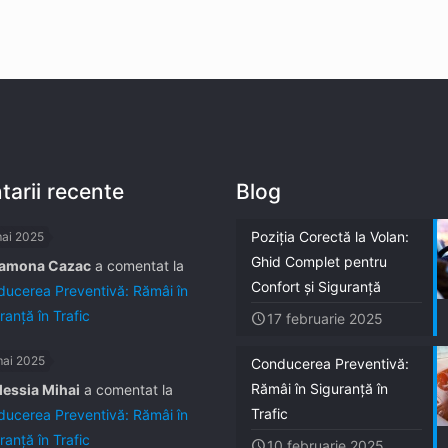
arii recente
Blog
Poziția Corectă la Volan:
mai 2025
Ghid Complet pentru
amona Cazac
a comentat la
Confort și Siguranță
ucerea Preventivă: Rămâi în
ranță în Trafic
17 februarie 2025
mai 2025
Conducerea Preventivă:
Rămâi în Siguranță în
lessia Mihai
a comentat la
Trafic
ucerea Preventivă: Rămâi în
ranță în Trafic
10 februarie 2025