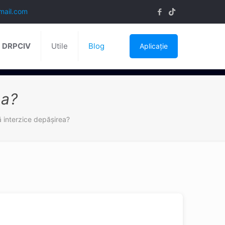
mail.com
ă DRPCIV
Utile
Blog
Aplicație
ea?
ă interzice depășirea?