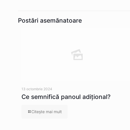
Postări asemănatoare
13 octombrie 2024
Ce semnifică panoul adițional?
Citeşte mai mult