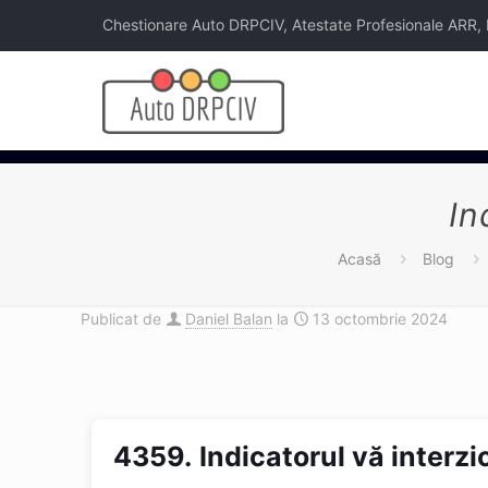
Chestionare Auto DRPCIV, Atestate Profesionale ARR, Legi
In
Acasă
Blog
Publicat de
Daniel Balan
la
13 octombrie 2024
4359.
Indicatorul vă interz