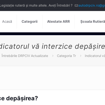
slație rutieră și multe altele. Aveți Întrebări ?
autodrpciv.ro@g
Acasă
Categorii
Atestate ARR
Școala Rutier
dicatorul vă interzice depășir
Întrebările DRPCIV Actualizate
Categoria Tr
Indicatorul v
ice depășirea?