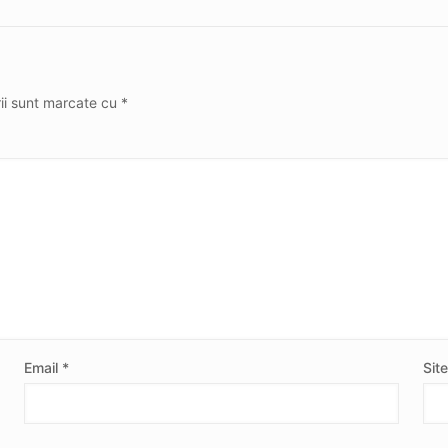
rii sunt marcate cu
*
Email
*
Sit