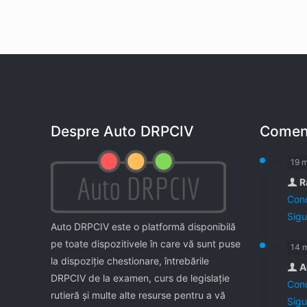
Despre Auto DRPCIV
Coment
19 
R
Cond
Sigu
Auto DRPCIV este o platformă disponibilă
pe toate dispozitivele în care vă sunt puse
14 
la dispoziţie chestionare, întrebările
A
DRPCIV de la examen, curs de legislaţie
Cond
rutieră şi multe alte resurse pentru a vă
Sigu