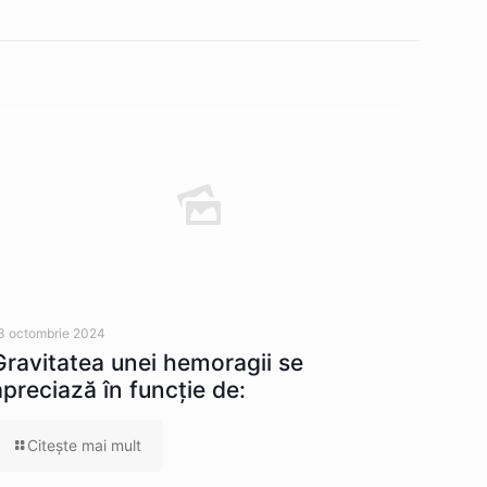
3 octombrie 2024
Gravitatea unei hemoragii se
apreciază în funcție de:
Citeşte mai mult