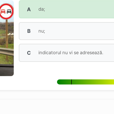
A
da;
B
nu;
C
indicatorul nu vi se adresează.