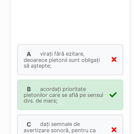
A
viraţi fără ezitare,
deoarece pietonii sunt obligaţi
să aştepte;
B
acordaţi prioritate
pietonilor care se află pe sensul
dvs. de mers;
C
daţi semnale de
avertizare sonoră, pentru ca