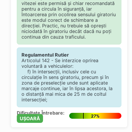
vitezei este permisă și chiar recomandată
pentru a circula în siguranță, iar
întoarcerea prin ocolirea sensului giratoriu
este modul corect de schimbare a
direcției. Practic, nu trebuie să oprești
niciodată în giratoriu decât dacă nu poți
continua din cauza traficului.
Regulamentul Rutier
Articolul 142 - Se interzice oprirea
voluntară a vehiculelor:
f) în intersecţii, inclusiv cele cu
circulaţie în sens giratoriu, precum şi în
zona de preselecţie unde sunt aplicate
marcaje continue, iar în lipsa acestora, la
o distanţă mai mica de 25 m de coltul
intersecţiei;
Dificultate Întrebare:
27%
UȘOARĂ