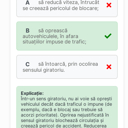
A
să reducă viteza, întrucât
se creează pericolul de blocare;
B
să oprească
autovehiculele, în afara
situaţiilor impuse de trafic;
C
să întoarcă, prin ocolirea
sensului giratoriu.
Explicație:
Într-un sens giratoriu, nu ai voie să oprești
vehiculul decât dacă traficul o impune (de
exemplu, dacă e blocaj sau trebuie să
acorzi prioritate). Oprirea nejustificată în
sensul giratoriu blochează circulația și
creează pericol de accident. Reducerea