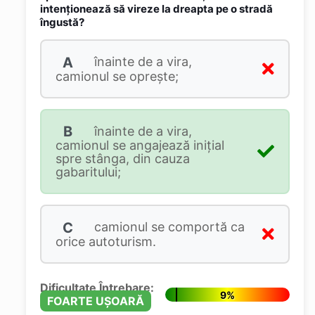
intenționează să vireze la dreapta pe o stradă
îngustă?
A
înainte de a vira,
camionul se oprește;
B
înainte de a vira,
camionul se angajează inițial
spre stânga, din cauza
gabaritului;
C
camionul se comportă ca
orice autoturism.
Dificultate Întrebare:
9%
FOARTE UȘOARĂ