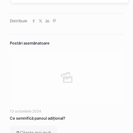
Distribuie
Postări asemănatoare
13 octombrie 2024
Ce semnifică panoul adițional?
Citeşte mai mult