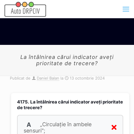
La întâlnirea cărui indicator aveți
prioritate de trecere?
Publicat de
Daniel Balan
la
13 octombrie 2024
4175.
La întâlnirea cărui indicator aveți prioritate
de trecere?
A
„Circulație în ambele
sensuri";