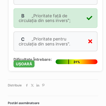
B
„Prioritate față de
circulația din sens invers";
C
„Prioritate pentru
circulația din sens invers".
Dificultate Întrebare:
31%
UȘOARĂ
Distribuie
Postări asemănatoare