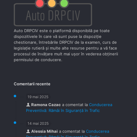
Auto DRPCIV este o platformă disponibilă pe toate
dispozitivele în care vă sunt puse la dispoziţie
chestionare, întrebările DRPCIV de la examen, curs de
legislaţie rutieră şi multe alte resurse pentru a vă face
procesul de învăţare mult mai uşor în vederea obţinerii
permisului de conducere.
Comentarii recente
19 mai 2025
Ramona Cazac
a comentat la
Conducerea
Preventivă: Rămâi în Siguranță în Trafic
14 mai 2025
Alessia Mihai
a comentat la
Conducerea
Preventivă: Rămâi în Siguranță în Trafic