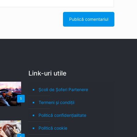
Link-uri utile
Școli de Șoferi Partenere
5
Termeni şi condiţii
Politică confidenţialitate
Politică cookie