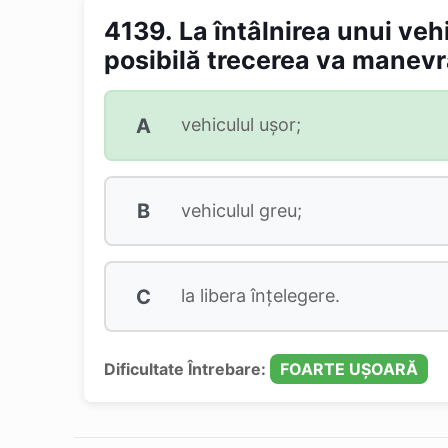
4139.
La întâlnirea unui veh
posibilă trecerea va manevr
A
vehiculul ușor;
B
vehiculul greu;
C
la libera înțelegere.
Dificultate Întrebare:
FOARTE UȘOARĂ