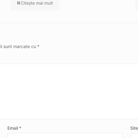
Citeşte mai mult
rii sunt marcate cu
*
Email
*
Sit