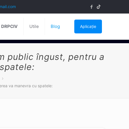
mail.com
ă DRPCIV
Utile
Blog
Aplicație
m public îngust, pentru a
spatele:
ecerea va manevra cu spatele: