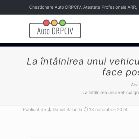
Chestionare Auto DRPCIV, Atestate Profesionale ARR, Legi
La întâlnirea unui vehic
face po
Aca
La întâlnirea unui vehicul g
Publicat de
Daniel Balan
la
13 octombrie 2024