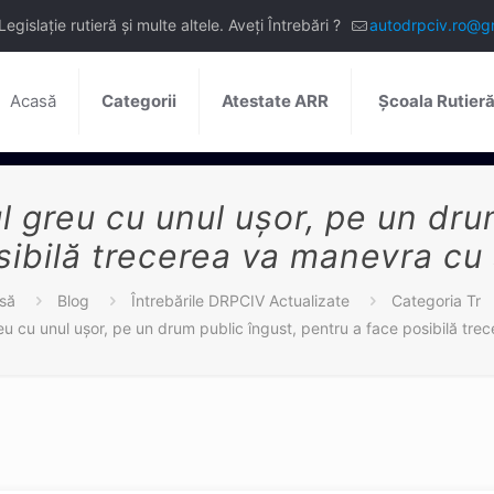
slație rutieră și multe altele. Aveți Întrebări ?
autodrpciv.ro@g
Acasă
Categorii
Atestate ARR
Școala Rutier
ul greu cu unul ușor, pe un dru
sibilă trecerea va manevra cu 
să
Blog
Întrebările DRPCIV Actualizate
Categoria Tr
reu cu unul ușor, pe un drum public îngust, pentru a face posibilă tr