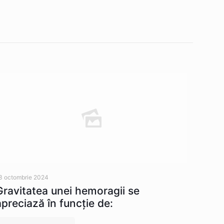
3 octombrie 2024
Gravitatea unei hemoragii se
apreciază în funcție de: