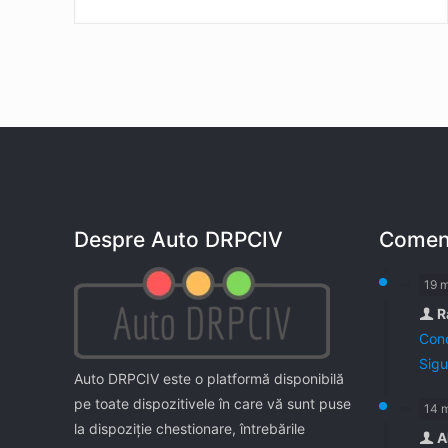
Despre Auto DRPCIV
Coment
19 
R
Cond
Sigu
Auto DRPCIV este o platformă disponibilă
pe toate dispozitivele în care vă sunt puse
14 
la dispoziţie chestionare, întrebările
A