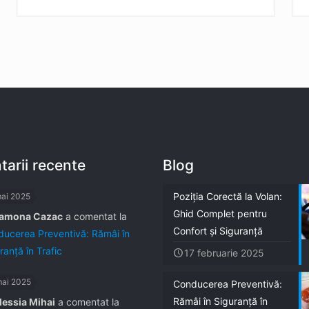
arii recente
Blog
Poziția Corectă la Volan:
mai 2025
Ghid Complet pentru
amona Cazac
a comentat la
Confort și Siguranță
ucerea Preventivă: Rămâi în
ranță în Trafic
17 februarie 2025
mai 2025
Conducerea Preventivă:
Rămâi în Siguranță în
lessia Mihai
a comentat la