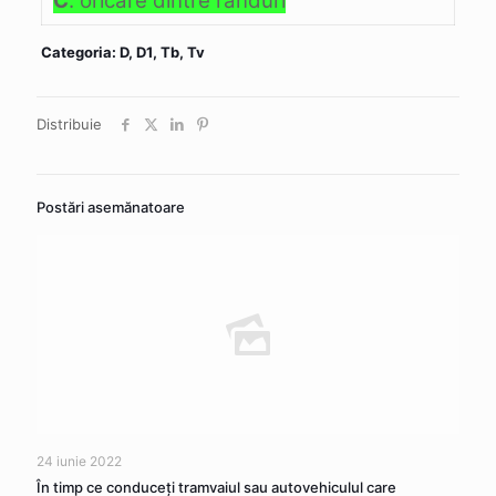
C
. oricare dintre rânduri
Categoria: D, D1, Tb, Tv
Distribuie
Postări asemănatoare
24 iunie 2022
În timp ce conduceţi tramvaiul sau autovehiculul care