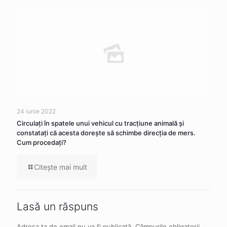
24 iunie 2022
Circulaţi în spatele unui vehicul cu tracţiune animală şi
constataţi că acesta doreşte să schimbe direcţia de mers.
Cum procedaţi?
Citeşte mai mult
Lasă un răspuns
Adresa ta de email nu va fi publicată.
Câmpurile obligatorii