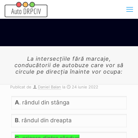
La intersecţiile fără marcaje,
conducătorii de autobuze care vor să
circule pe direcţia înainte vor ocupa:
Publicat de
Daniel Balan
la
24 iunie 2022
A
. rândul din stânga
B
. rândul din dreapta