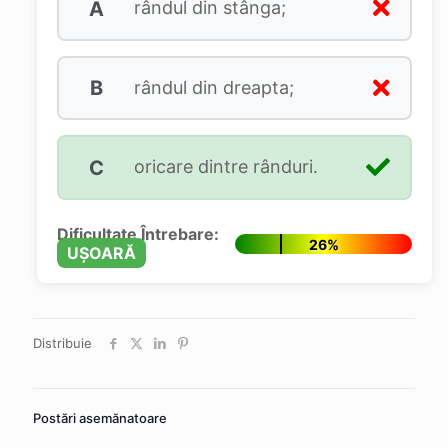
A
rândul din stânga;
B
rândul din dreapta;
C
oricare dintre rânduri.
Dificultate Întrebare:
26%
UȘOARĂ
Distribuie
Postări asemănatoare