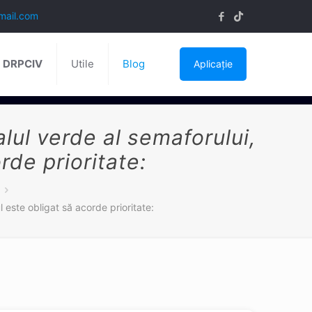
mail.com
ă DRPCIV
Utile
Blog
Aplicație
lul verde al semaforului,
rde prioritate:
este obligat să acorde prioritate: