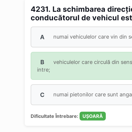
4231.
La schimbarea direcți
conducătorul de vehicul este
A
numai vehiculelor care vin din 
B
vehiculelor care circulă din sen
intre;
C
numai pietonilor care sunt angaja
Dificultate Întrebare:
UȘOARĂ