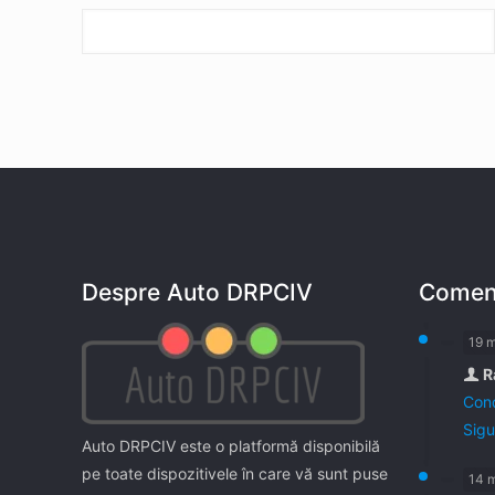
Despre Auto DRPCIV
Coment
19 
R
Cond
Sigu
Auto DRPCIV este o platformă disponibilă
pe toate dispozitivele în care vă sunt puse
14 