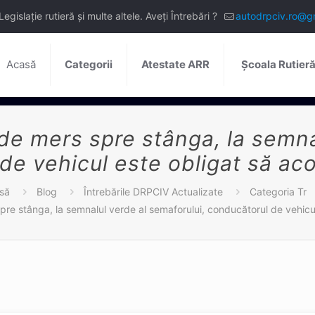
slație rutieră și multe altele. Aveți Întrebări ?
autodrpciv.ro@g
Acasă
Categorii
Atestate ARR
Școala Rutier
de mers spre stânga, la semna
e vehicul este obligat să aco
să
Blog
Întrebările DRPCIV Actualizate
Categoria Tr
pre stânga, la semnalul verde al semaforului, conducătorul de vehicul 