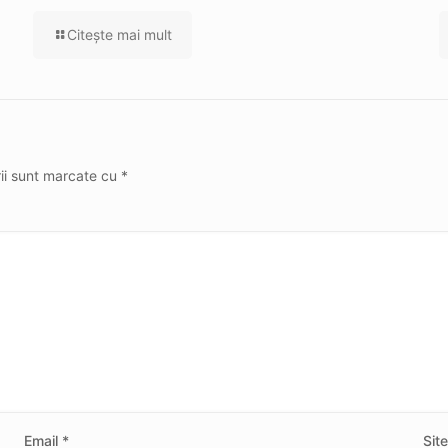
Citeşte mai mult
rii sunt marcate cu
*
Email
*
Sit