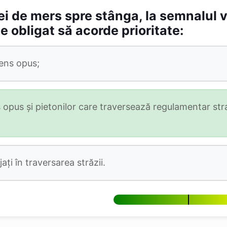
ei de mers spre stânga, la semnalul v
 obligat să acorde prioritate:
sens opus;
s opus și pietonilor care traversează regulamentar s
ți în traversarea străzii.