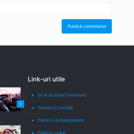
Link-uri utile
Școli de Șoferi Partenere
5
Termeni şi condiţii
Politică confidenţialitate
Politică cookie