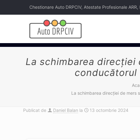
Chestionare Auto DRPCIV, Atestate Profesionale ARR, Legi
La schimbarea direcției 
conducătorul d
Aca
La schimbarea direcției de mers s
Publicat de
Daniel Balan
la
13 octombrie 2024