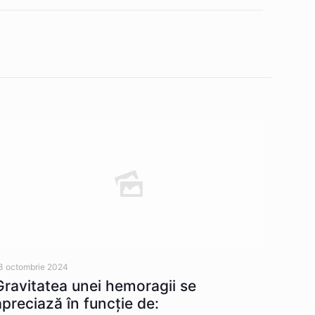
3 octombrie 2024
Gravitatea unei hemoragii se
apreciază în funcție de: