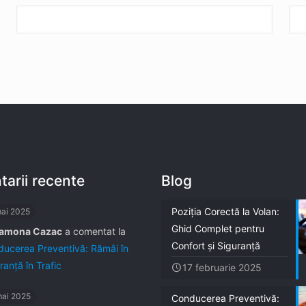
arii recente
Blog
Poziția Corectă la Volan:
mai 2025
Ghid Complet pentru
amona Cazac
a comentat la
Confort și Siguranță
ucerea Preventivă: Rămâi în
ranță în Trafic
17 februarie 2025
mai 2025
Conducerea Preventivă: