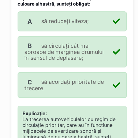
culoare albastră, sunteţi obligat:
A
să reduceţi viteza;
B
să circulaţi cât mai
aproape de marginea drumului
în sensul de deplasare;
C
să acordaţi prioritate de
trecere.
Explicație:
La trecerea autovehiculelor cu regim de
circulaţie prioritar, care au în funcţiune
mijloacele de avertizare sonoră şi
luminoasă de culoare albastră, sunteţi