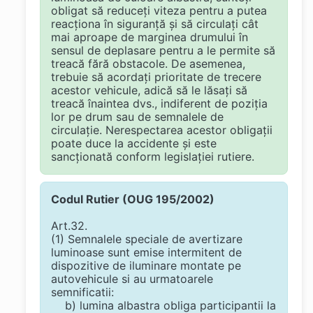
obligat să reduceţi viteza pentru a putea
reacţiona în siguranţă şi să circulaţi cât
mai aproape de marginea drumului în
sensul de deplasare pentru a le permite să
treacă fără obstacole. De asemenea,
trebuie să acordaţi prioritate de trecere
acestor vehicule, adică să le lăsaţi să
treacă înaintea dvs., indiferent de poziţia
lor pe drum sau de semnalele de
circulaţie. Nerespectarea acestor obligaţii
poate duce la accidente şi este
sancţionată conform legislaţiei rutiere.
Codul Rutier (OUG 195/2002)
Art.32.
(1) Semnalele speciale de avertizare
luminoase sunt emise intermitent de
dispozitive de iluminare montate pe
autovehicule si au urmatoarele
semnificatii:
b) lumina albastra obliga participantii la