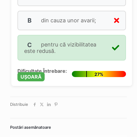
B
din cauza unor avarii;
C
pentru că vizibilitatea
este redusă.
Dificultate Întrebare:
27%
UȘOARĂ
Distribuie
Postări asemănatoare