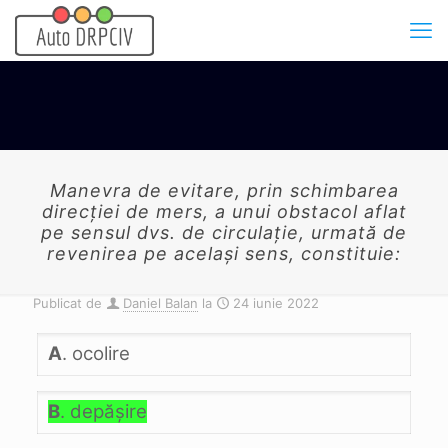
Manevra de evitare, prin schimbarea
direcţiei de mers, a unui obstacol aflat
pe sensul dvs. de circulaţie, urmată de
revenirea pe acelaşi sens, constituie:
Publicat de
Daniel Balan
la
24 iunie 2022
A
. ocolire
B
. depăşire