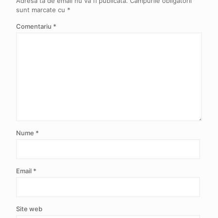
Adresa ta de email nu va fi publicată.
Câmpurile obligatorii
sunt marcate cu
*
Comentariu
*
Nume
*
Email
*
Site web