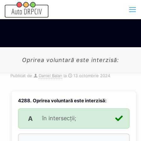
Oprirea voluntară este interzisă:
Publicat de
Daniel Balan
la
13 octombrie 2024
4288.
Oprirea voluntară este interzisă:
A
în intersecții;