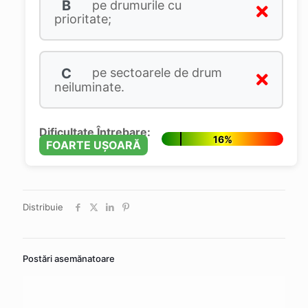
B
pe drumurile cu
prioritate;
C
pe sectoarele de drum
neiluminate.
Dificultate Întrebare:
16%
FOARTE UȘOARĂ
Distribuie
Postări asemănatoare