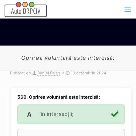
Oprirea voluntară este interzisă:
Publicat de
Daniel Balan
la
13 octombrie 2024
560.
Oprirea voluntară este interzisă:
A
în intersecţii;