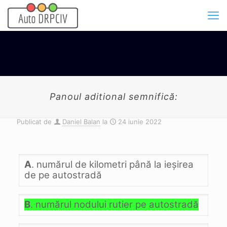
Panoul aditional semnifică:
Publicat de
Daniel Balan
la
24 iunie 2022
A
. numărul de kilometri până la ieşirea
de pe autostradă
B
. numărul nodului rutier pe autostradă