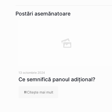
Postări asemănatoare
13 octombrie 2024
Ce semnifică panoul adițional?
Citeşte mai mult