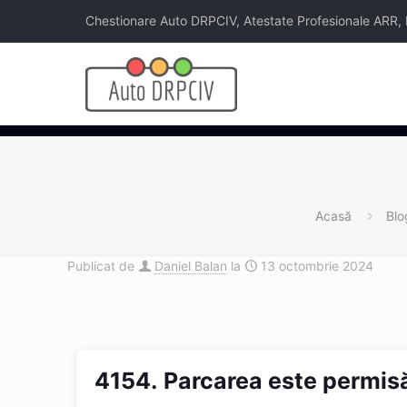
Chestionare Auto DRPCIV, Atestate Profesionale ARR, Legi
Acasă
Blo
Publicat de
Daniel Balan
la
13 octombrie 2024
4154.
Parcarea este permis