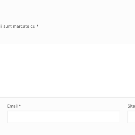
rii sunt marcate cu
*
Email
*
Sit