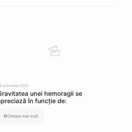
3 octombrie 2024
Gravitatea unei hemoragii se
apreciază în funcție de:
Citeşte mai mult