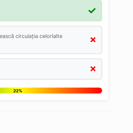
ască circulația celorlalte
22%