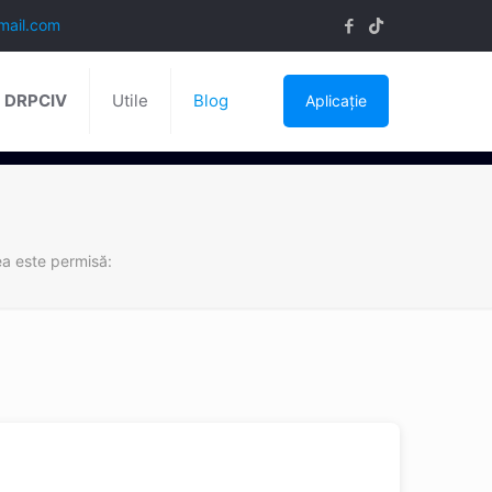
mail.com
ă DRPCIV
Utile
Blog
Aplicație
a este permisă: