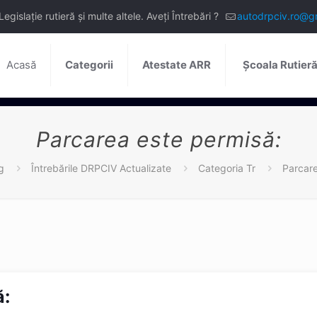
slație rutieră și multe altele. Aveți Întrebări ?
autodrpciv.ro@g
Acasă
Categorii
Atestate ARR
Școala Rutier
Parcarea este permisă:
g
Întrebările DRPCIV Actualizate
Categoria Tr
Parcare
ă: