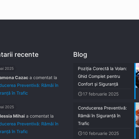
arii recente
Blog
Poziția Corectă la Volan:
mai 2025
Ghid Complet pentru
amona Cazac
a comentat la
Confort și Siguranță
ucerea Preventivă: Rămâi în
ranță în Trafic
17 februarie 2025
mai 2025
Conducerea Preventivă:
Rămâi în Siguranță în
lessia Mihai
a comentat la
Trafic
ucerea Preventivă: Rămâi în
ranță în Trafic
10 februarie 2025