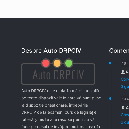
Despre Auto DRPCIV
Coment
19 
R
Cond
Sigu
Auto DRPCIV este o platformă disponibilă
pe toate dispozitivele în care vă sunt puse
14 
la dispoziţie chestionare, întrebările
A
DRPCIV de la examen, curs de legislaţie
Cond
rutieră şi multe alte resurse pentru a vă
Sigu
face procesul de învăţare mult mai uşor în