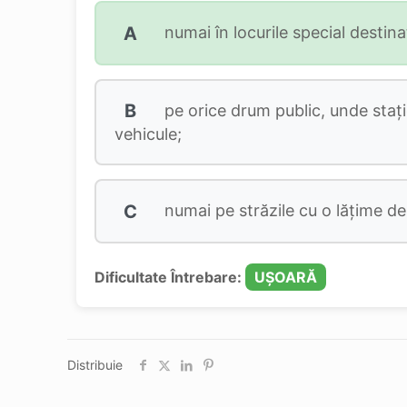
A
numai în locurile special destin
B
pe orice drum public, unde stațio
vehicule;
C
numai pe străzile cu o lățime de
Dificultate Întrebare:
UȘOARĂ
Distribuie