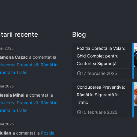
arii recente
Blog
Poziția Corectă la Volan:
mai 2025
Ghid Complet pentru
amona Cazac
a comentat la
Confort și Siguranță
ucerea Preventivă: Rămâi în
ranță în Trafic
17 februarie 2025
mai 2025
Conducerea Preventivă:
Rămâi în Siguranță în
lessia Mihai
a comentat la
Trafic
ucerea Preventivă: Rămâi în
ranță în Trafic
10 februarie 2025
mai 2025
iulian
a comentat la
Poziția