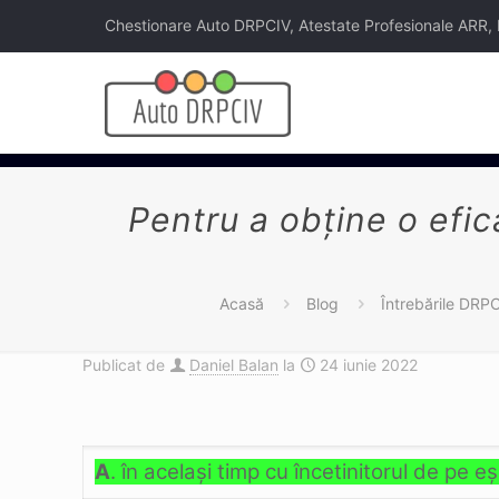
Chestionare Auto DRPCIV, Atestate Profesionale ARR, Legi
Pentru a obţine o efic
Acasă
Blog
Întrebările DRP
Publicat de
Daniel Balan
la
24 iunie 2022
A
. în acelaşi timp cu încetinitorul de pe