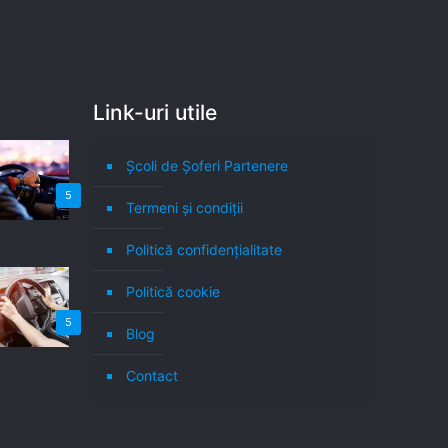
Link-uri utile
Școli de Șoferi Partenere
5
Termeni şi condiţii
Politică confidenţialitate
Politică cookie
5
Blog
Contact