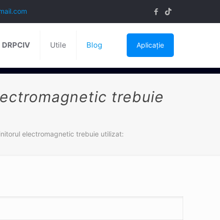
mail.com
ă DRPCIV
Utile
Blog
Aplicație
electromagnetic trebuie
nitorul electromagnetic trebuie utilizat: