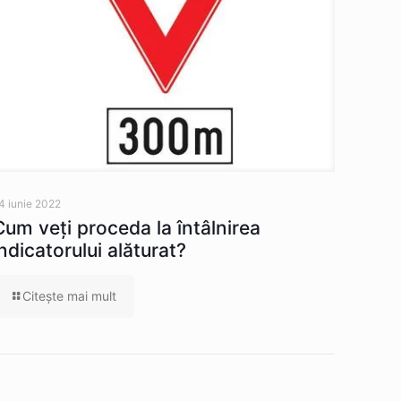
4 iunie 2022
Cum veţi proceda la întâlnirea
indicatorului alăturat?
Citeşte mai mult