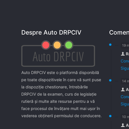
Despre Auto DRPCIV
Coment
19 
R
Cond
Sigu
Auto DRPCIV este o platformă disponibilă
pe toate dispozitivele în care vă sunt puse
14 
la dispoziţie chestionare, întrebările
A
DRPCIV de la examen, curs de legislaţie
Cond
rutieră şi multe alte resurse pentru a vă
Sigu
face procesul de învăţare mult mai uşor în
vederea obţinerii permisului de conducere.
10 
A