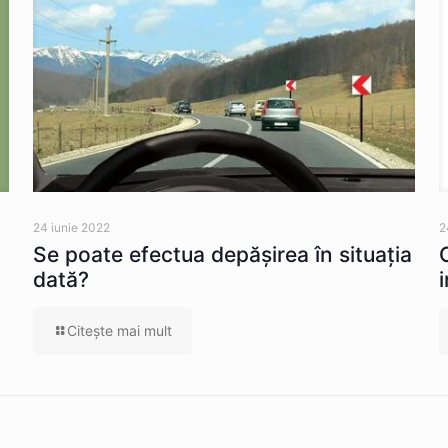
24 iunie 2022
2
Se poate efectua depăşirea în situaţia
dată?
Citeşte mai mult