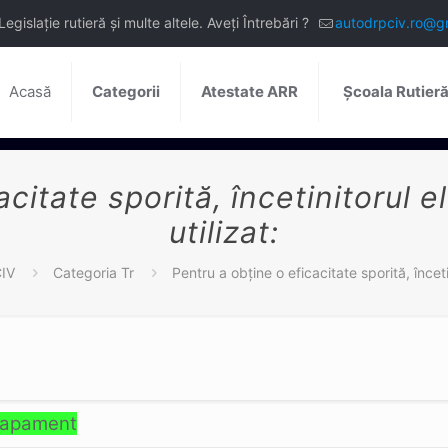
slație rutieră și multe altele. Aveți Întrebări ?
autodrpciv.ro@g
Acasă
Categorii
Atestate ARR
Școala Rutier
acitate sporită, încetinitorul 
utilizat:
CIV
Categoria Tr
Pentru a obţine o eficacitate sporită, înceti
 eşapament