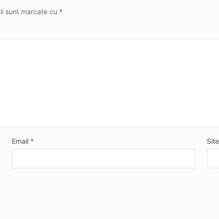
rii sunt marcate cu
*
Email
*
Sit