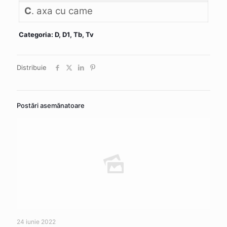
C
. axa cu came
Categoria: D, D1, Tb, Tv
Distribuie
Postări asemănatoare
24 iunie 2022