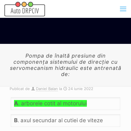
Pompa de înaltă presiune din
componenţa sistemului de direcţie cu
servomecanism hidraulic este antrenată
de:
Publicat de
Daniel Balan
la
24 iunie 2022
A
. arborele cotit al motorului
B
. axul secundar al cutiei de viteze