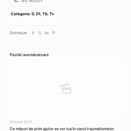
C
. 90 km/h
Categoria: D, D1, Tb, Tv
Distribuie
Postări asemănatoare
24 iunie 2022
Ce măsuri de prim ajutor se vor lua în cazul traumatismelor