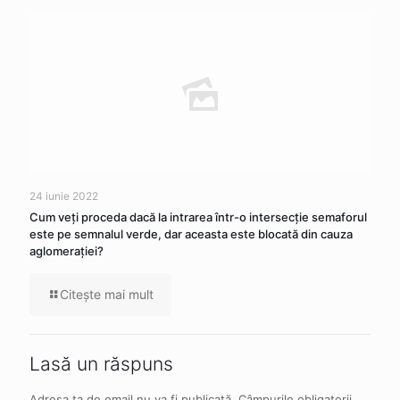
24 iunie 2022
Cum veţi proceda dacă la intrarea într-o intersecţie semaforul
este pe semnalul verde, dar aceasta este blocată din cauza
aglomeraţiei?
Citeşte mai mult
Lasă un răspuns
Adresa ta de email nu va fi publicată.
Câmpurile obligatorii