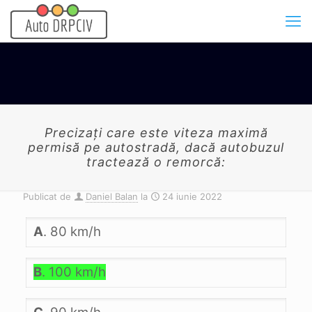
Precizaţi care este viteza maximă
permisă pe autostradă, dacă autobuzul
tractează o remorcă:
Publicat de
Daniel Balan
la
24 iunie 2022
A
. 80 km/h
B
. 100 km/h