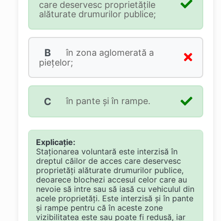
care deservesc proprietăţile
alăturate drumurilor publice;
B
în zona aglomerată a
pieţelor;
C
în pante şi în rampe.
Explicație:
Staționarea voluntară este interzisă în
dreptul căilor de acces care deservesc
proprietăți alăturate drumurilor publice,
deoarece blochezi accesul celor care au
nevoie să intre sau să iasă cu vehiculul din
acele proprietăți. Este interzisă și în pante
și rampe pentru că în aceste zone
vizibilitatea este sau poate fi redusă, iar