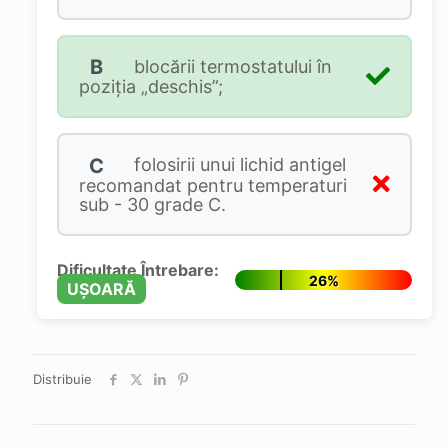
B
blocării termostatului în
poziția „deschis”;
C
folosirii unui lichid antigel
recomandat pentru temperaturi
sub - 30 grade C.
Dificultate Întrebare:
26%
UȘOARĂ
Distribuie