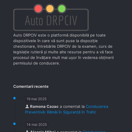
Auto DRPCIV este o platformă disponibilă pe toate
dispozitivele în care vă sunt puse la dispoziţie
chestionare, întrebările DRPCIV de la examen, curs de
legislaţie rutieră şi multe alte resurse pentru a vă face
procesul de învăţare mult mai uşor în vederea obţinerii
permisului de conducere.
Comentarii recente
19 mai 2025
Ramona Cazac
a comentat la
Conducerea
Preventivă: Rămâi în Siguranță în Trafic
14 mai 2025
Alessia Mihai
a comentat la
Conducerea