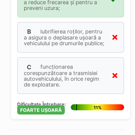
a reduce frecarea şi pentru a
preveni uzura;
B
lubrifierea roţilor, pentru
a asigura o deplasare uşoară a
vehiculului pe drumurile publice;
C
funcţionarea
corespunzătoare a trasmisiei
autovehiculului, în orice regim
de exploatare.
Dificultate Întrebare:
11%
FOARTE UȘOARĂ