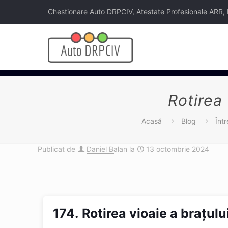
Chestionare Auto DRPCIV, Atestate Profesionale ARR, Legi
Rotirea 
Acasă
Blog
Înt
Publicat de
Daniel Balan
la
13 octombrie 2024
174.
Rotirea vioaie a braţulu