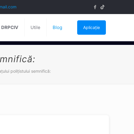
mail.com
ă DRPCIV
Utile
Blog
Aplicație
emnifică:
ţului poliţistului semnifică: