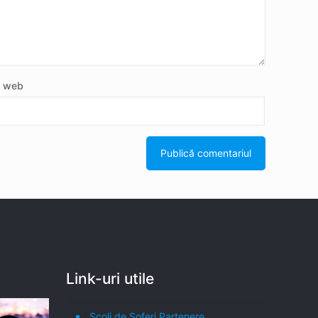
e web
Link-uri utile
Școli de Șoferi Partenere