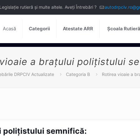
slație rutieră și multe altele. Aveți Întrebări ?
autodrpciv.ro@g
Acasă
Categorii
Atestate ARR
Școala Rutier
vioaie a braţului poliţistului s
rebările DRPCIV Actualizate
Categoria B
Rotirea vioaie a bra
i poliţistului semnifică: