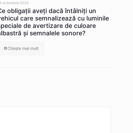
3 octombrie 2024
Ce obligaţii aveţi dacă întâlniţi un
vehicul care semnalizează cu luminile
speciale de avertizare de culoare
albastră şi semnalele sonore?
Citeşte mai mult