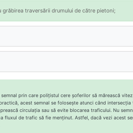
 grăbirea traversării drumului de către pietoni;
un semnal prin care polițistul cere șoferilor să mărească vite
practică, acest semnal se folosește atunci când intersecția
prească circulația sau să evite blocarea traficului. Nu semni
a fluxul de trafic să fie menținut. Astfel, dacă vezi acest se
.