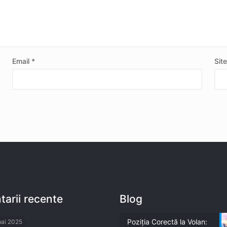
Email
*
Sit
arii recente
Blog
Poziția Corectă la Volan:
mai 2025