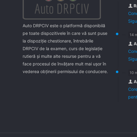
R
Cond
Sigu
Auto DRPCIV este o platformă disponibilă
pe toate dispozitivele în care vă sunt puse
14 
la dispoziţie chestionare, întrebările
A
DRPCIV de la examen, curs de legislaţie
Cond
rutieră şi multe alte resurse pentru a vă
Sigu
face procesul de învăţare mult mai uşor în
vederea obţinerii permisului de conducere.
10 
A
Core
pent