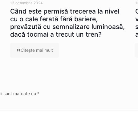
13 octombrie 2024
1
Când este permisă trecerea la nivel
cu o cale ferată fără bariere,
prevăzută cu semnalizare luminoasă,
dacă tocmai a trecut un tren?
Citeşte mai mult
rii sunt marcate cu
*