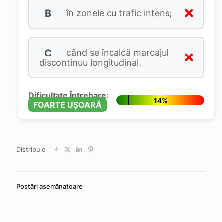
B
în zonele cu trafic intens;
C
când se încalcă marcajul
discontinuu longitudinal.
Dificultate Întrebare:
14%
FOARTE UȘOARĂ
Distribuie
Postări asemănatoare