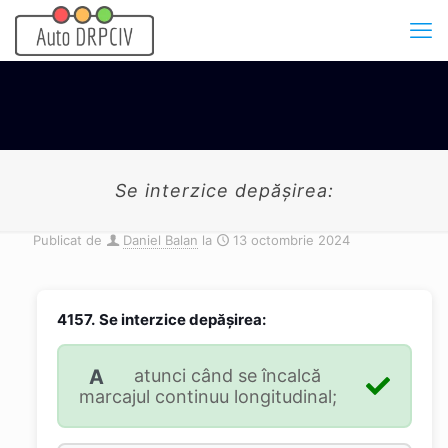
Se interzice depășirea:
Publicat de
Daniel Balan
la
13 octombrie 2024
4157.
Se interzice depășirea:
A
atunci când se încalcă
marcajul continuu longitudinal;