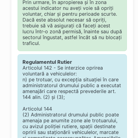
Prin urmare, în apropierea și în zona
acestui indicator nu aveți voie să opriți
voluntar, chiar și pentru perioade scurte.
Dacă este absolut necesar să opriți,
trebuie să vă asigurați că faceți acest
lucru într-o zonă permisă, înainte sau după
sectorul îngustat, astfel încât să nu blocați
traficul.
Regulamentul Rutier
Articolul 142 - Se interzice oprirea
voluntară a vehiculelor:
n) pe trotuar, cu excepţia situaţiei în care
administratorul drumului public a executat
amenajări care respectă prevederile art.
144 alin. (2) şi (3);
Articolul 144
(2) Administratorul drumului public poate
amenaja pe anumite zone ale trotuarului,
cu avizul poliţiei rutiere, spaţii destinate
opririi sau staţionării vehiculelor, marcate
şi semnalizate corespunzător. Amenajările