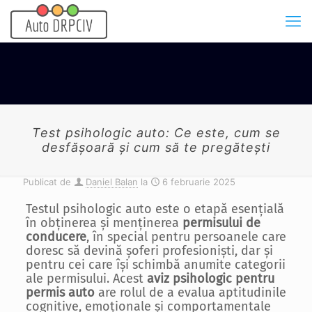
Test psihologic auto: Ce este, cum se
desfășoară și cum să te pregătești
Publicat de
Daniel Balan
la
6 februarie 2025
Testul psihologic auto este o etapă esențială
în obținerea și menținerea
permisului de
conducere
, în special pentru persoanele care
doresc să devină șoferi profesioniști, dar și
pentru cei care își schimbă anumite categorii
ale permisului. Acest
aviz psihologic pentru
permis auto
are rolul de a evalua aptitudinile
cognitive, emoționale și comportamentale