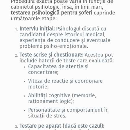
Procedura exactă poate varia în funcție de
cabinetul psihologic, însă, în linii mari,
testarea psihologică pentru șoferi
cuprinde
următoarele etape:
Interviu inițial:
Psihologul discută cu
candidatul despre istoricul medical,
experiența de conducere și eventuale
probleme psiho-emoționale.
Teste scrise și chestionare:
Acestea pot
include baterii de teste care evaluează:
Capacitatea de atenție și
concentrare;
Viteza de reacție și coordonare
motorie;
Abilități cognitive (memorie,
raționament logic);
Personalitate și comportament în
situații de stres.
Testare pe aparat (dacă este cazul):