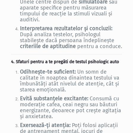
Unele centre dispun de
simulatoare
sau
aparate specifice pentru măsurarea
timpului de reacție la stimuli vizuali și
auditivi.
Interpretarea rezultatelor și concluzii:
După analiza testelor, psihologul
stabilește dacă persoana îndeplinește
criteriile de aptitudine
pentru a conduce.
4. Sfaturi pentru a te pregăti de testul psihologic auto
Odihnește-te suficient:
Un somn de
calitate în noaptea dinaintea testului va
îmbunătăți atât nivelul de atenție, cât și
starea emoțională.
Evită substanțele excitante:
Consumă cu
moderație cafea, ceai negru sau băuturi
energizante, deoarece pot crește agitația
și anxietatea.
Exersează-ți atenția:
Poți folosi aplicații
de antrenament mental, jocuri de