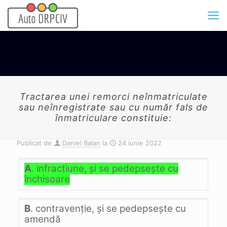
Tractarea unei remorci neînmatriculate
sau neînregistrate sau cu număr fals de
înmatriculare constituie:
Publicat de
Daniel Balan
la
24 iunie 2022
A
. infracţiune, şi se pedepseşte cu
închisoare
B
. contravenţie, şi se pedepseşte cu
amendă