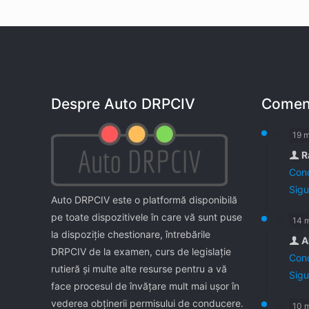
Despre Auto DRPCIV
Coment
19 
R
Cond
Sigu
Auto DRPCIV este o platformă disponibilă
pe toate dispozitivele în care vă sunt puse
14 
la dispoziţie chestionare, întrebările
A
DRPCIV de la examen, curs de legislaţie
Cond
rutieră şi multe alte resurse pentru a vă
Sigu
face procesul de învăţare mult mai uşor în
vederea obţinerii permisului de conducere.
10 