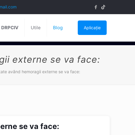
mail.com
ă DRPCIV
Utile
Blog
Aplicație
ii externe se va face:
tate având hemoragii externe se va face:
erne se va face: