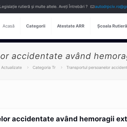
slație rutieră și multe altele. Aveți Întrebări ?
autodrpciv.ro@g
Acasă
Categorii
Atestate ARR
Școala Rutier
or accidentate având hemorag
 Actualizate
Categoria Tr
Transportul persoanelor acciden
lor accidentate având hemoragii ext