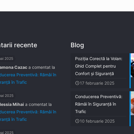
arii recente
Blog
Poziția Corectă la Volan:
mai 2025
Ghid Complet pentru
amona Cazac
a comentat la
Confort și Siguranță
ucerea Preventivă: Rămâi în
ranță în Trafic
17 februarie 2025
mai 2025
Conducerea Preventivă:
Rămâi în Siguranță în
lessia Mihai
a comentat la
Trafic
ucerea Preventivă: Rămâi în
ranță în Trafic
10 februarie 2025
mai 2025