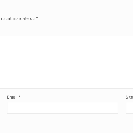
rii sunt marcate cu
*
Email
*
Sit