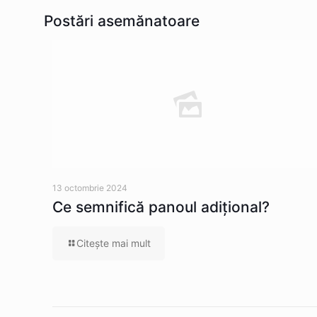
Postări asemănatoare
13 octombrie 2024
Ce semnifică panoul adițional?
Citeşte mai mult