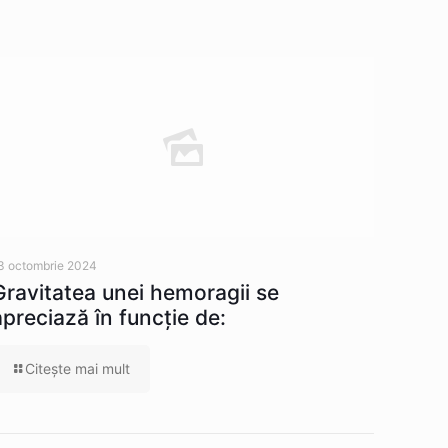
3 octombrie 2024
Gravitatea unei hemoragii se
apreciază în funcție de:
Citeşte mai mult