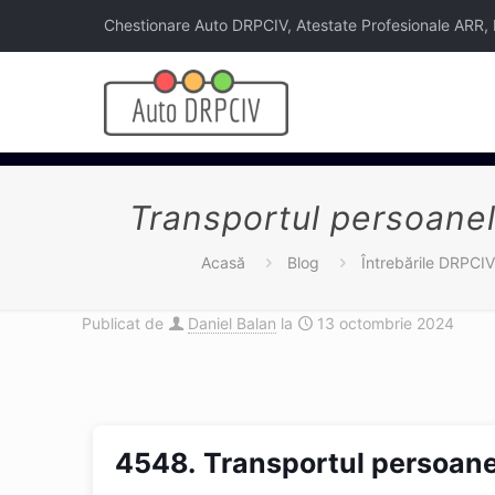
Chestionare Auto DRPCIV, Atestate Profesionale ARR, Legi
Transportul persoanel
Acasă
Blog
Întrebările DRPCIV
Publicat de
Daniel Balan
la
13 octombrie 2024
4548.
Transportul persoane