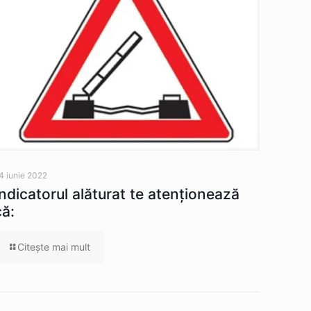
4 iunie 2022
Indicatorul alăturat te atenţionează
că:
Citeşte mai mult