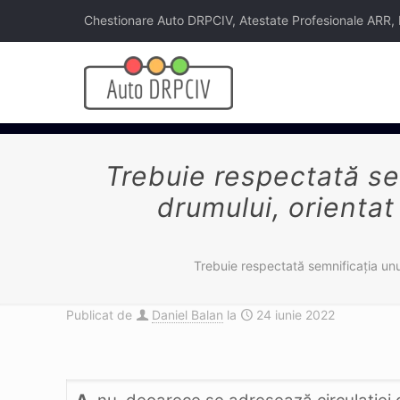
Chestionare Auto DRPCIV, Atestate Profesionale ARR, Legi
Trebuie respectată sem
drumului, orientat
Trebuie respectată semnificaţia unu
Publicat de
Daniel Balan
la
24 iunie 2022