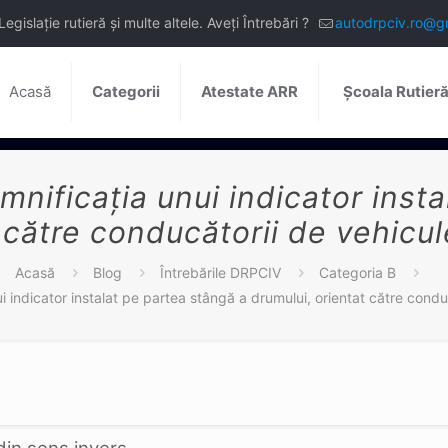
slație rutieră și multe altele. Aveți Întrebări ?
autodrpciv.ro@g
Acasă
Categorii
Atestate ARR
Școala Rutier
nificaţia unui indicator inst
 către conducătorii de vehicu
Acasă
Blog
Întrebările DRPCIV
Categoria B
i indicator instalat pe partea stângă a drumului, orientat către condu