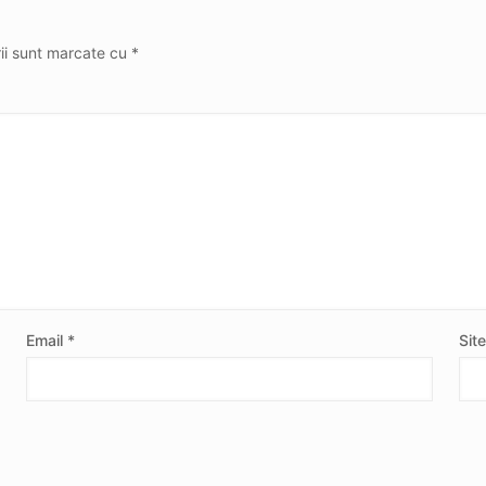
rii sunt marcate cu
*
Email
*
Sit