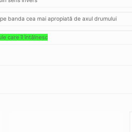
din sens invers
lă pe banda cea mai apropiată de axul drumului
le care îl întâlnesc