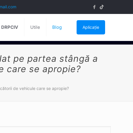
mail.com
ă DRPCIV
Utile
Blog
Aplicație
alat pe partea stângă a
le care se apropie?
cătorii de vehicule care se apropie?