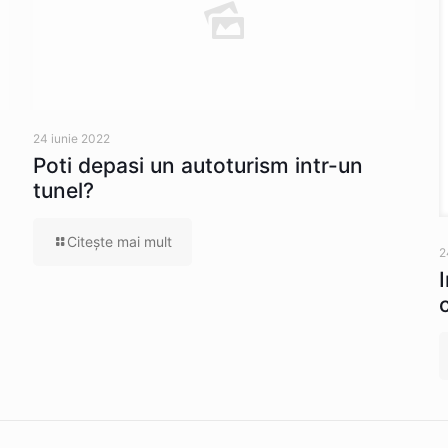
24 iunie 2022
Poti depasi un autoturism intr-un
tunel?
Citeşte mai mult
2