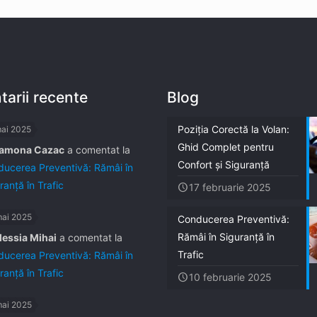
arii recente
Blog
Poziția Corectă la Volan:
mai 2025
Ghid Complet pentru
amona Cazac
a comentat la
Confort și Siguranță
ucerea Preventivă: Rămâi în
ranță în Trafic
17 februarie 2025
mai 2025
Conducerea Preventivă:
Rămâi în Siguranță în
lessia Mihai
a comentat la
Trafic
ucerea Preventivă: Rămâi în
ranță în Trafic
10 februarie 2025
mai 2025