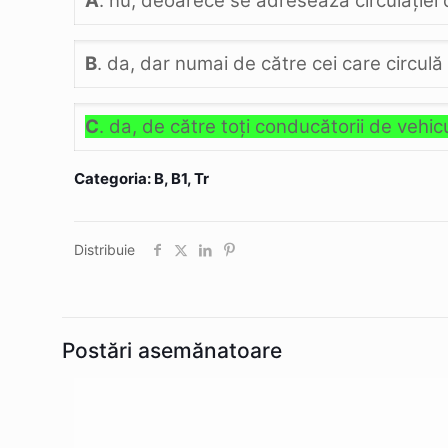
A
. nu, deoarece se adresează circulaţiei 
B
. da, dar numai de către cei care circu
C
. da, de către toţi conducătorii de vehicu
Categoria: B, B1, Tr
Distribuie
Postări asemănatoare