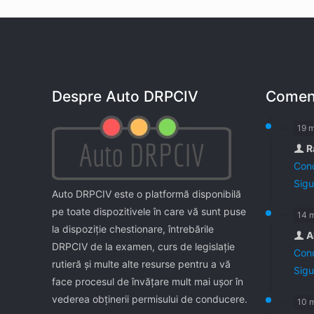
Despre Auto DRPCIV
Coment
19 
R
Cond
Sigu
Auto DRPCIV este o platformă disponibilă
pe toate dispozitivele în care vă sunt puse
14 
la dispoziţie chestionare, întrebările
A
DRPCIV de la examen, curs de legislaţie
Cond
rutieră şi multe alte resurse pentru a vă
Sigu
face procesul de învăţare mult mai uşor în
vederea obţinerii permisului de conducere.
10 