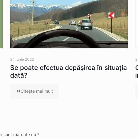
24 iunie 2022
2
Se poate efectua depăşirea în situaţia
dată?
Citeşte mai mult
rii sunt marcate cu
*