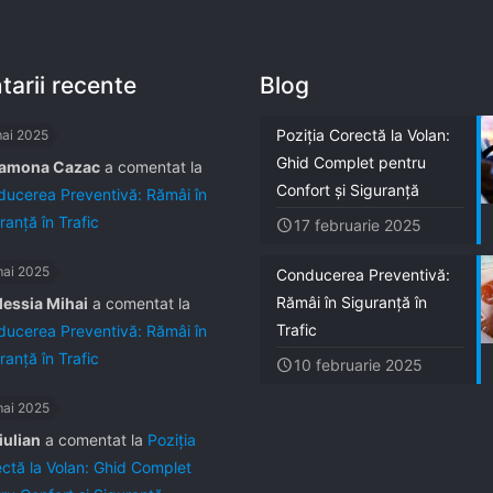
arii recente
Blog
Poziția Corectă la Volan:
mai 2025
Ghid Complet pentru
amona Cazac
a comentat la
Confort și Siguranță
ucerea Preventivă: Rămâi în
ranță în Trafic
17 februarie 2025
mai 2025
Conducerea Preventivă:
Rămâi în Siguranță în
lessia Mihai
a comentat la
Trafic
ucerea Preventivă: Rămâi în
ranță în Trafic
10 februarie 2025
mai 2025
iulian
a comentat la
Poziția
ctă la Volan: Ghid Complet