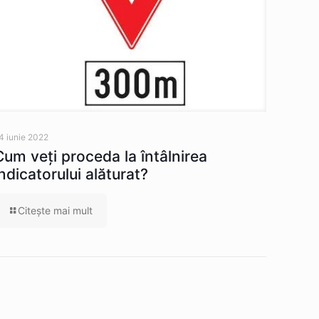
4 iunie 2022
Cum veţi proceda la întâlnirea
indicatorului alăturat?
Citeşte mai mult