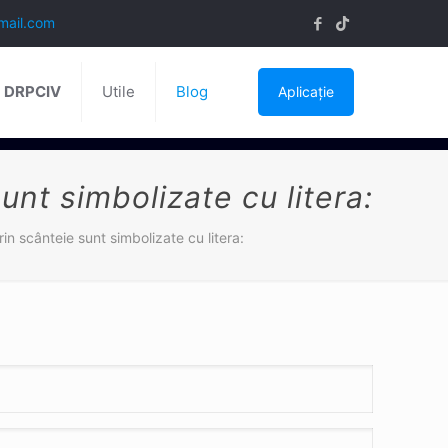
mail.com
ă DRPCIV
Utile
Blog
Aplicație
unt simbolizate cu litera:
in scânteie sunt simbolizate cu litera: