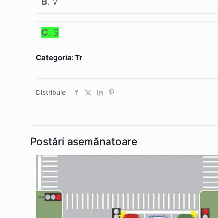
B
. V
C
. S
Categoria: Tr
Distribuie
Postări asemănatoare