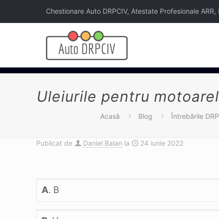
Chestionare Auto DRPCIV, Atestate Profesionale ARR, Legi
Uleiurile pentru motoarel
Acasă
Blog
Întrebările DR
Publicat de
Daniel Balan
la
24 iunie 2022
A
. B