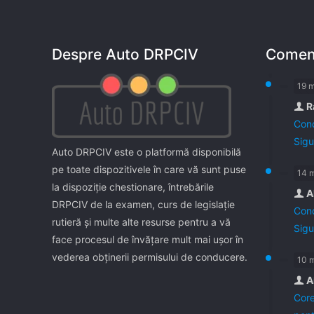
Despre Auto DRPCIV
Coment
19 
R
Cond
Sigu
Auto DRPCIV este o platformă disponibilă
pe toate dispozitivele în care vă sunt puse
14 
la dispoziţie chestionare, întrebările
A
DRPCIV de la examen, curs de legislaţie
Cond
rutieră şi multe alte resurse pentru a vă
Sigu
face procesul de învăţare mult mai uşor în
vederea obţinerii permisului de conducere.
10 
A
Core