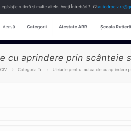
slație rutieră și multe altele. Aveți Întrebări ?
autodrpciv.ro@g
Acasă
Categorii
Atestate ARR
Școala Rutier
e cu aprindere prin scânteie s
PCIV
Categoria Tr
Uleiurile pentru motoarele cu aprindere pr