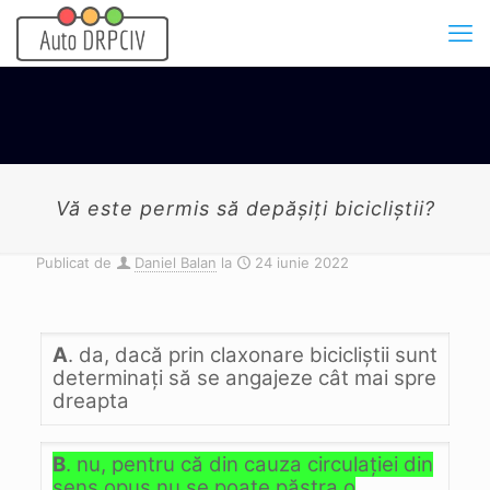
Vă este permis să depăşiţi bicicliştii?
Publicat de
Daniel Balan
la
24 iunie 2022
A
. da, dacă prin claxonare bicicliştii sunt
determinaţi să se angajeze cât mai spre
dreapta
B
. nu, pentru că din cauza circulaţiei din
sens opus nu se poate păstra o