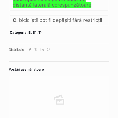
distanţă laterală corespunzătoare
C
. bicicliştii pot fi depăşiţi fără restricţii
Categoria: B, B1, Tr
Distribuie
Postări asemănatoare