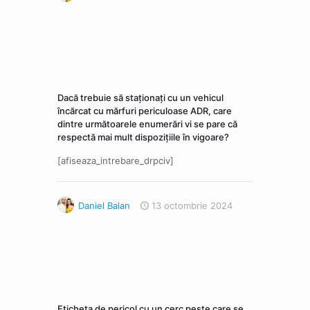
Dacă trebuie să staţionaţi cu un vehicul
încărcat cu mărfuri periculoase ADR, care
dintre următoarele enumerări vi se pare că
respectă mai mult dispoziţiile în vigoare?
[afiseaza_intrebare_drpciv]
Daniel Balan
13 octombrie 2024
Eticheta de pericol cu un cerc peste care se