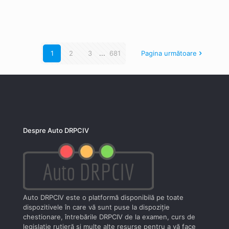
1
2
3
...
681
Pagina următoare
Despre Auto DRPCIV
Auto DRPCIV este o platformă disponibilă pe toate
dispozitivele în care vă sunt puse la dispoziţie
chestionare, întrebările DRPCIV de la examen, curs de
legislaţie rutieră şi multe alte resurse pentru a vă face