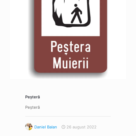
Peșteră
Peșteră
Daniel Balan
26 august 2022