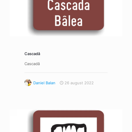
Cascadă
Cascadă
Daniel Balan
26 august 2022