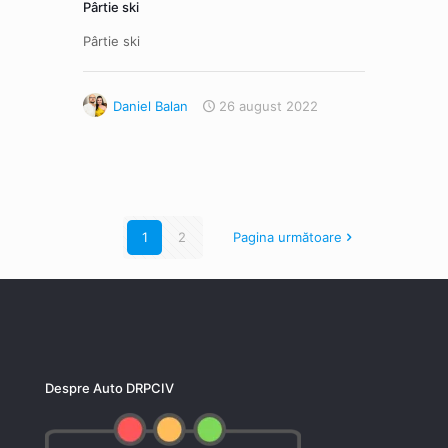
Pârtie ski
Pârtie ski
Daniel Balan
26 august 2022
1
2
Pagina următoare
Despre Auto DRPCIV