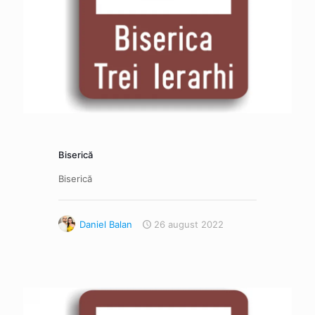
Biserică
Biserică
Daniel Balan
26 august 2022