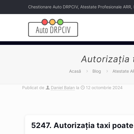
Chestionare Auto DRPCIV, Atestate Profesionale ARR, Legi
Autorizaţia 
Acasă
Blog
Atestate A
Publicat de
Daniel Balan
la
12 octombrie 2024
5247.
Autorizaţia taxi poate