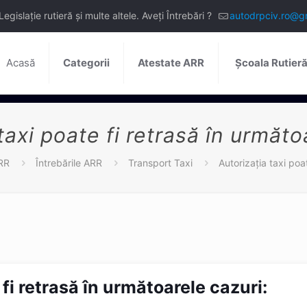
slație rutieră și multe altele. Aveți Întrebări ?
autodrpciv.ro@g
Acasă
Categorii
Atestate ARR
Școala Rutier
taxi poate fi retrasă în următo
RR
Întrebările ARR
Transport Taxi
Autorizaţia taxi poa
 fi retrasă în următoarele cazuri: