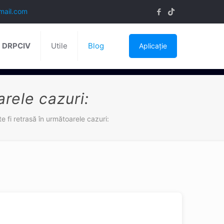
mail.com
ă DRPCIV
Utile
Blog
Aplicație
arele cazuri:
te fi retrasă în următoarele cazuri: