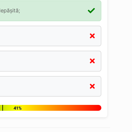
depăşită;
41%