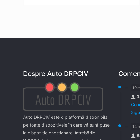
Despre Auto DRPCIV
Coment
19 
R
Cond
Sigu
Auto DRPCIV este o platformă disponibilă
pe toate dispozitivele în care vă sunt puse
14 
la dispoziţie chestionare, întrebările
A