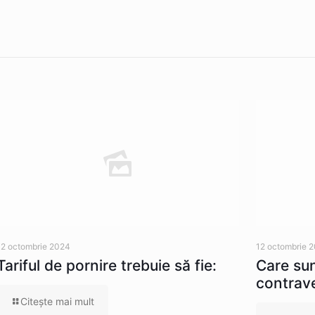
12 octombrie 2024
12 octombrie 
Tariful de pornire trebuie să fie:
Care sun
contrave
Citeşte mai mult