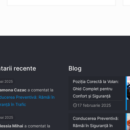
arii recente
Blog
Poziția Corectă la Volan:
mai 2025
Ghid Complet pentru
amona Cazac
a comentat la
Confort și Siguranță
ucerea Preventivă: Rămâi în
ranță în Trafic
17 februarie 2025
mai 2025
Conducerea Preventivă:
Rămâi în Siguranță în
lessia Mihai
a comentat la