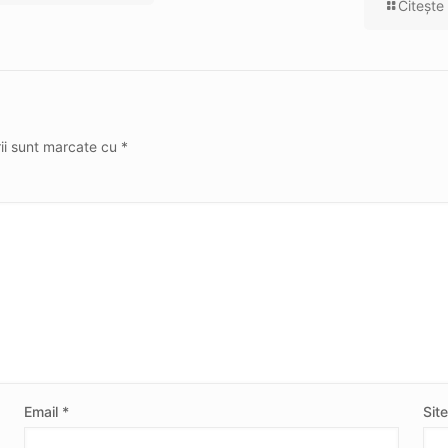
Citeşte
rii sunt marcate cu
*
Email
*
Sit