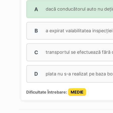
A
dacă conducătorul auto nu deţine
B
a expirat valabilitatea inspecţiei
C
transportul se efectuează fără
D
plata nu s-a realizat pe baza bon
Dificultate Întrebare:
MEDIE