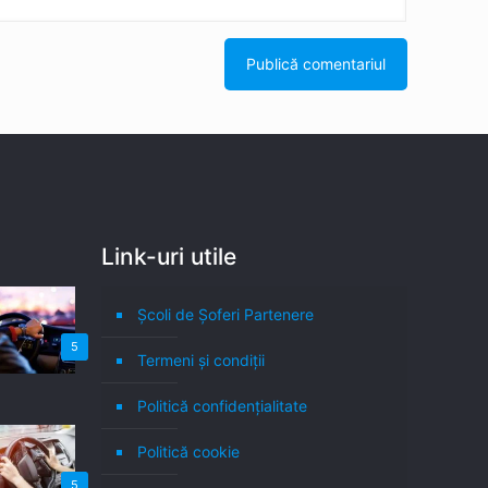
Link-uri utile
Școli de Șoferi Partenere
5
Termeni şi condiţii
Politică confidenţialitate
Politică cookie
5