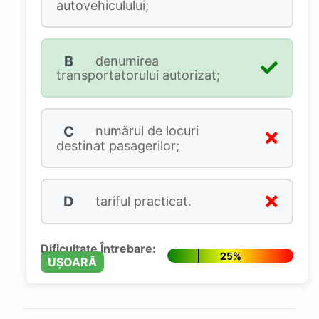
autovehiculului;
B
denumirea
transportatorului autorizat;
C
numărul de locuri
destinat pasagerilor;
D
tariful practicat.
Dificultate Întrebare:
25%
UȘOARĂ