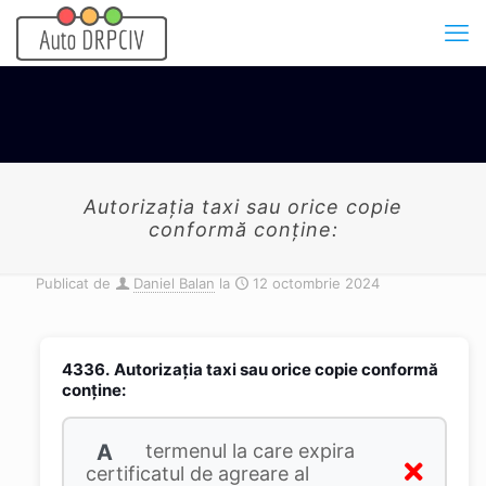
Autorizația taxi sau orice copie
conformă conține:
Publicat de
Daniel Balan
la
12 octombrie 2024
4336.
Autorizația taxi sau orice copie conformă
conține:
A
termenul la care expira
certificatul de agreare al