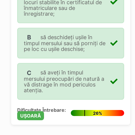
locuri stabilite în certificatul de
înmatriculare sau de
înregistrare;
B
să deschideţi uşile în
timpul mersului sau să porniţi de
pe loc cu uşile deschise;
C
să aveţi în timpul
mersului preocupări de natură a
vă distrage în mod periculos
atenţia.
Dificultate Întrebare:
26%
UȘOARĂ