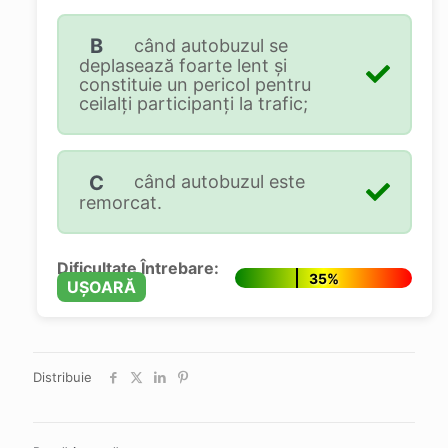
B
când autobuzul se
deplasează foarte lent şi
constituie un pericol pentru
ceilalţi participanţi la trafic;
C
când autobuzul este
remorcat.
Dificultate Întrebare:
35%
UȘOARĂ
Distribuie