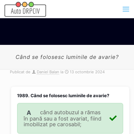
Când se folosesc luminile de avarie?
Publicat de
Daniel Balan
la
13 octombrie 2024
1989.
Când se folosesc luminile de avarie?
A
când autobuzul a rămas
în pană sau a fost avariat, fiind
imobilizat pe carosabil;